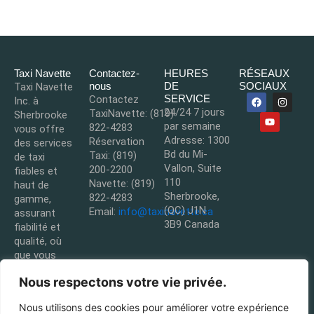
Taxi Navette
Contactez-
HEURES
RÉSEAUX
nous
DE
SOCIAUX
Taxi Navette
F
Y
I
SERVICE
Contactez
Inc. à
a
o
n
24/24 7 jours
TaxiNavette:
(819)
Sherbrooke
c
u
s
par semaine
e
t
t
822-4283
vous offre
b
u
a
Adresse:
1300
Réservation
des services
o
b
g
Bd du Mi-
Taxi:
(819)
o
e
r
de taxi
k
a
Vallon, Suite
200-2200
fiables et
m
110
Navette:
(819)
haut de
Sherbrooke,
822-4283
gamme,
(QC) J1N
Email:
info@taxinavette.ca
assurant
3B9 Canada
fiabilité et
qualité, où
que vous
soyez et
Nous respectons votre vie privée.
quand vous
en avez
Nous utilisons des cookies pour améliorer votre expérience
besoin, sans