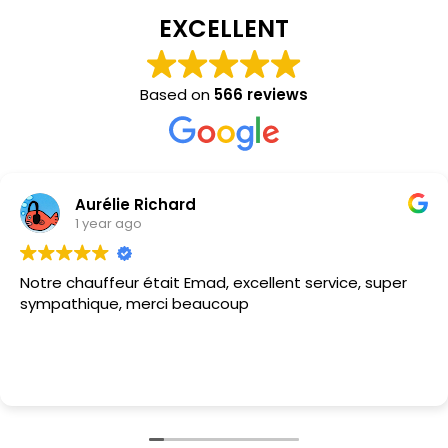
EXCELLENT
Based on
566 reviews
Johanne raymond
1 year ago
Excellent service ,efficace ,a l heure ,
Nous avonsUtiliser la navette aller-retour pour
l’aéroport de Montréal les chauffeurs super gentil et à
l’heure service impeccable, je le recommande à tout
le monde
Read more
Tellement relaxant d’être installé dans une voiture
hyper confortable